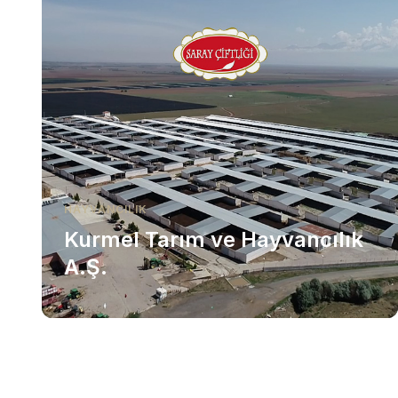
HAYVANCILIK
Kurmel Tarım ve Hayvancılık
A.Ş.