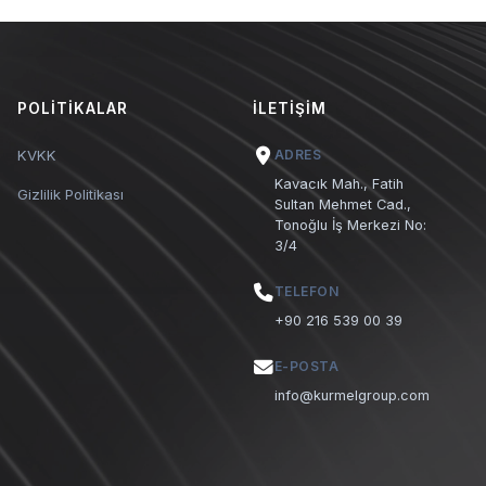
POLITIKALAR
İLETIŞIM
KVKK
ADRES
Kavacık Mah., Fatih
Gizlilik Politikası
Sultan Mehmet Cad.,
Tonoğlu İş Merkezi No:
3/4
TELEFON
+90 216 539 00 39
E-POSTA
info@kurmelgroup.com