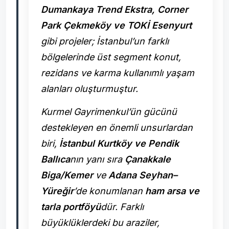
Dumankaya Trend Ekstra, Corner
Park Çekmeköy ve TOKİ Esenyurt
gibi projeler; İstanbul’un farklı
bölgelerinde üst segment konut,
rezidans ve karma kullanımlı yaşam
alanları oluşturmuştur.
Kurmel Gayrimenkul’ün gücünü
destekleyen en önemli unsurlardan
biri,
İstanbul Kurtköy ve Pendik
Ballıca
nın yanı sıra
Çanakkale
Biga/Kemer
ve
Adana Seyhan–
Yüreğir
’de konumlanan
ham arsa ve
tarla portföyü
dür. Farklı
büyüklüklerdeki bu araziler,