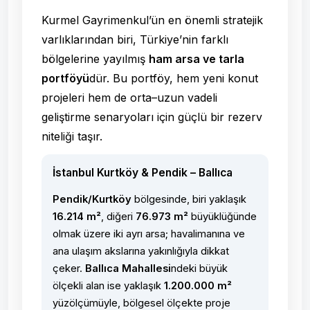
Kurmel Gayrimenkul’ün en önemli stratejik
varlıklarından biri, Türkiye’nin farklı
bölgelerine yayılmış
ham arsa ve tarla
portföyü
dür. Bu portföy, hem yeni konut
projeleri hem de orta–uzun vadeli
geliştirme senaryoları için güçlü bir rezerv
niteliği taşır.
İstanbul Kurtköy & Pendik – Ballıca
Pendik/Kurtköy
bölgesinde, biri yaklaşık
16.214 m²
, diğeri
76.973 m²
büyüklüğünde
olmak üzere iki ayrı arsa; havalimanına ve
ana ulaşım akslarına yakınlığıyla dikkat
çeker.
Ballıca Mahallesi
ndeki büyük
ölçekli alan ise yaklaşık
1.200.000 m²
yüzölçümüyle, bölgesel ölçekte proje